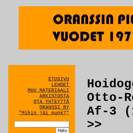
ETUSIVU
Hoidog
LEHDET
MUU MATERIAALI
Otto-R
ARKISTOSTA
OTA YHTEYTTÄ
Af-3 (
ORANSSI RY
"Mihin jäi punk?"
>>