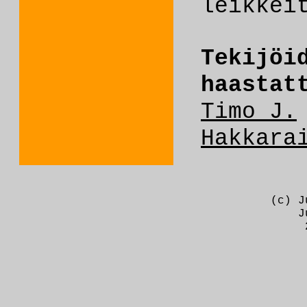
leikkei
Tekijöi
haastat
Timo J.
Hakkara
(c) J
J