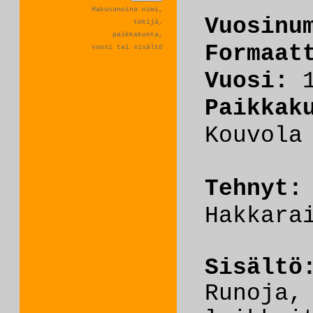
Hakusanoina nimi,
Vuosinu
tekijä,
paikkakunta,
Formaat
vuosi tai sisältö
Vuosi:
Paikkak
Kouvola
Tehnyt
Hakkara
Sisältö
Runoja,